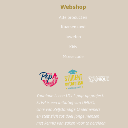
Webshop
Alle producten
Kaarsenzand
Juwelen
Kids
Morsecode
Younique is een UCLL pop-up project.
STEP is een initiatief van UNIZO,
Unie van Zelfstandige Ondernemers
en stelt zich tot doel jonge mensen
met kennis van zaken voor te bereiden