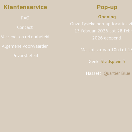
Klantenservice
Pop-up
Opening
FAQ
Onze fysieke pop-up locaties zi
Contact
13 februari 2026 tot 28 febr
Verzend- en retourbeleid
2026 geopend.
Algemene voorwaarden
Ma. tot za. van 10u tot 1
Privacybeleid
Genk:
Stadsplein 3
Hasselt:
Quartier Blue