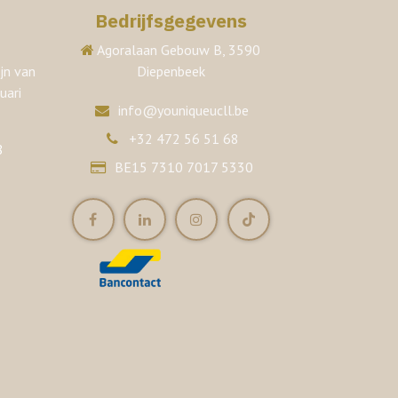
Bedrijfsgegevens
Agoralaan Gebouw B, 3590
jn van
Diepenbeek
uari
info@youniqueucll.be
+32 472 56 51 68
8
BE15 7310 7017 5330