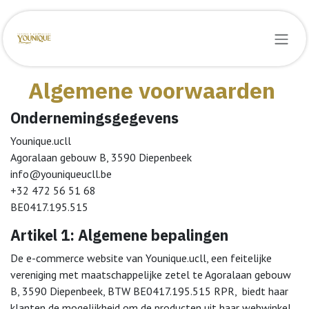
Overslaan naar inhoud
Algemene voorwaarden
Ondernemingsgegevens
Younique.ucll
Agoralaan gebouw B, 3590 Diepenbeek
info@youniqueucll.be
+32 472 56 51 68
BE0417.195.515
Artikel 1: Algemene bepalingen
De e-commerce website van Younique.ucll, een feitelijke
vereniging met maatschappelijke zetel te Agoralaan gebouw
B, 3590 Diepenbeek, BTW BE0417.195.515 RPR, biedt haar
klanten de mogelijkheid om de producten uit haar webwinkel