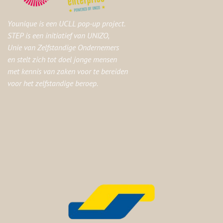
Younique is een UCLL pop-up project.
STEP is een initiatief van UNIZO,
Unie van Zelfstandige Ondernemers
en stelt zich tot doel jonge mensen
met kennis van zaken voor te bereiden
voor het zelfstandige beroep.