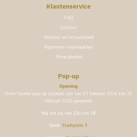
Klantenservice
FAQ
Contact
Verzend- en retourbeleid
Algemene voorwaarden
Privacybeleid
Pop-up
Opening
Onze fysieke pop-up locaties zijn van 13 februari 2026 tot 28
februari 2026 geopend.
Ma. tot za. van 10u tot 18
Genk:
Stadsplein 3