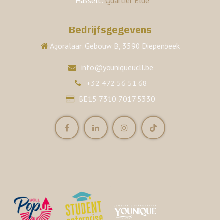
Hasselt:
Quartier Blue
Bedrijfsgegevens
Agoralaan Gebouw B, 3590 Diepenbeek
info@youniqueucll.be
+32 472 56 51 68
BE15 7310 7017 5330